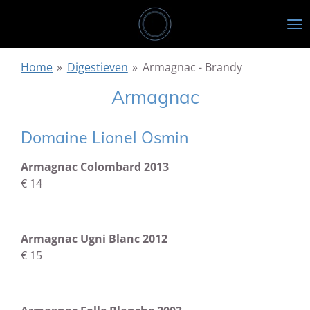
Ga
direct
naar
de
Home
»
Digestieven
»
Armagnac - Brandy
hoofdinhoud
Armagnac
Domaine Lionel Osmin
Armagnac
Colombard 2013
€ 14
Armagnac Ugni Blanc 2012
€ 15