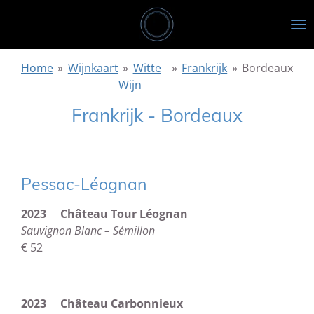
Ga
direct
naar
de
Home
»
Wijnkaart
»
Witte
»
Frankrijk
»
Bordeaux
hoofdinhoud
Wijn
Frankrijk - Bordeaux
Pessac-Léognan
2023 Château Tour Léognan
Sauvignon Blanc – Sémillon
€ 52
2023 Château Carbonnieux