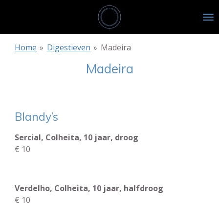
Ga
direct
naar
de
Home
»
Digestieven
»
Madeira
hoofdinhoud
Madeira
Blandy’s
Sercial, Colheita, 10 jaar, droog
€ 10
Verdelho, Colheita, 10 jaar, halfdroog
€ 10