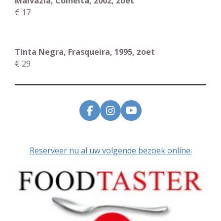
Malvazia, Colheita, 2002, zoet
€ 17
Tinta Negra, Frasqueira, 1995, zoet
€ 29
F
I
Y
a
n
o
c
s
u
e
t
T
Reserveer nu al uw volgende bezoek online.
b
a
u
o
g
b
o
r
e
k
a
m