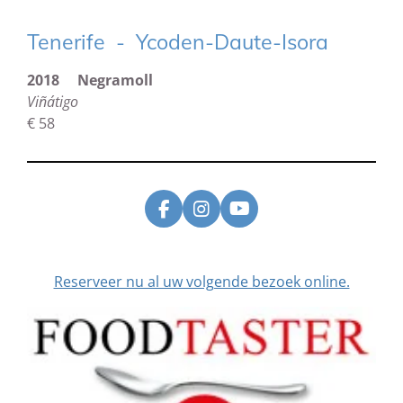
Tenerife - Ycoden-Daute-Isora
2018 Negramoll
Viñátigo
€ 58
F
I
Y
a
n
o
c
s
u
e
t
T
Reserveer nu al uw volgende bezoek online.
b
a
u
o
g
b
o
r
e
k
a
m