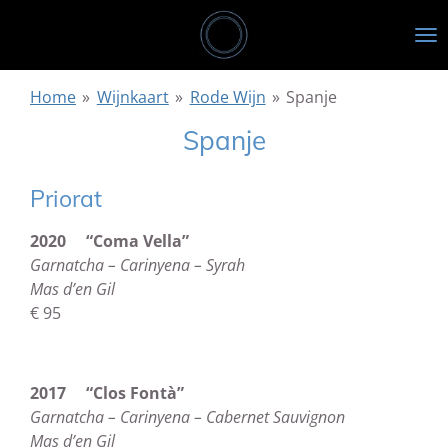
Ga
direct
naar
de
Home
»
Wijnkaart
»
Rode Wijn
»
Spanje
hoofdinhoud
Spanje
Priorat
2020 “Coma Vella”
Garnatcha – Carinyena – Syrah
Mas d’en Gil
€ 95
2017 “Clos Fontà”
Garnatcha – Carinyena – Cabernet Sauvignon
Mas d’en Gil