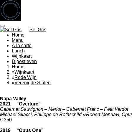
Ga
direct
naar
de
hoofdinhoud
Sel Gris
Home
Menu
À la carte
Lunch
Wijnkaart
Digestieven
Home
»
Wijnkaart
»
Rode Wijn
»
Verenigde Staten
Napa Valley
2021 “Overture”
Cabernet Sauvignon – Merlot – Cabernet Franc – Petit Verdot
Michael Silacci, Philippe de Rothschild &Robert Mondavi, Op
€ 350
2019 “Opus One”