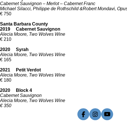
Cabernet Sauvignon – Merlot – Cabernet Franc
Michael Silacci, Philippe de Rothschild &Robert Mondavi, Opu
€ 750
Santa Barbara County
2019 Cabernet Sauvignon
Alecia Moore, Two Wolves Wine
€ 210
2020 Syrah
Alecia Moore, Two Wolves Wine
€ 165
2021 Petit Verdot
Alecia Moore, Two Wolves Wine
€ 180
2020 Block 4
Cabernet Sauvignon
Alecia Moore, Two Wolves Wine
€ 350
F
I
Y
a
n
o