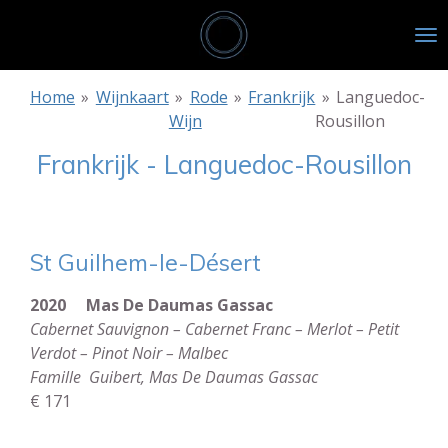
Ga
direct
naar
de
Home
»
Wijnkaart
»
Rode
»
Frankrijk
»
Languedoc-
hoofdinhoud
Wijn
Rousillon
Frankrijk - Languedoc-Rousillon
St Guilhem-le-Désert
2020 Mas De Daumas Gassac
Cabernet Sauvignon – Cabernet Franc – Merlot – Petit
Verdot – Pinot Noir – Malbec
Famille
Guibert,
Mas De Daumas Gassac
€ 171