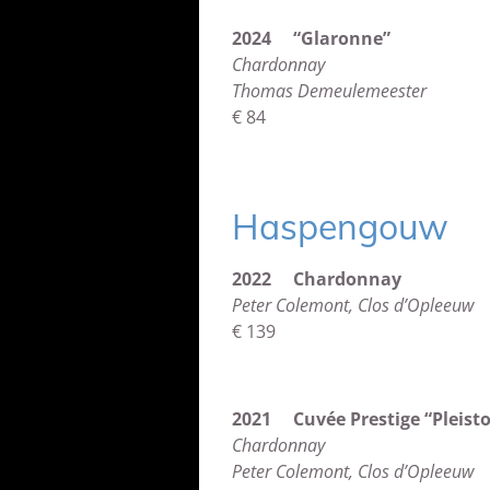
2024 “Glaronne”
Chardonnay
Thomas Demeulemeester
€ 84
Haspengouw
2022 Chardonnay
Peter Colemont, Clos d’Opleeuw
€ 139
2021 Cuvée Prestige “Pleist
Chardonnay
Peter Colemont, Clos d’Opleeuw