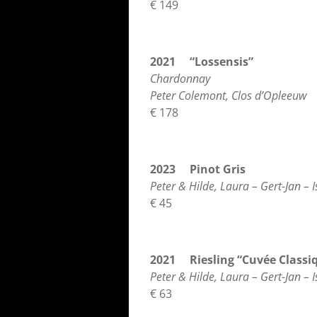
€ 149
2021 “Lossensis”
Chardonnay
Peter Colemont, Clos d’Opleeuw
€ 178
2023 Pinot Gris
Peter & Hilde, Laura – Gert-Jan – 
€ 45
2021 Riesling “Cuvée Classi
Peter & Hilde, Laura – Gert-Jan – 
€ 63