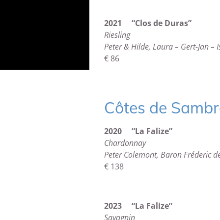
2021 “Clos de Duras”
Riesling
Peter & Hilde, Laura – Gert-Jan – 
€ 86
Côtes de Sambr
2020 “La Falize”
Chardonnay
Peter Colemont, Baron Fréderic d
€ 138
2023 “La Falize”
Savagnin