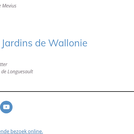
e Mevius
 Jardins de Wallonie
tter
 de Longuesault
Y
o
u
T
ende bezoek online.
u