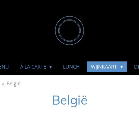
ENU
À LA CARTE
LUNCH
WIJNKAART
D
n
»
België
België