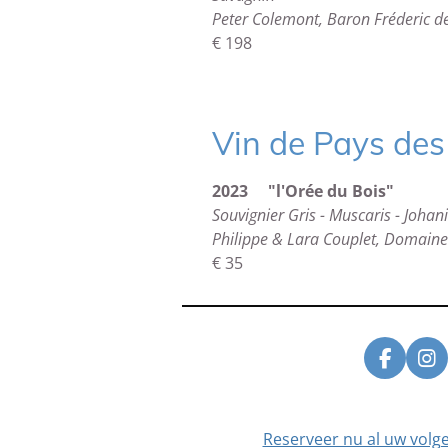
Peter Colemont, Baron Fréderic d
€ 198
Vin de Pays des
2023 "l'Orée du Bois"
Souvignier Gris - Muscaris - Johani
Philippe & Lara Couplet, Domaine
€ 35
F
I
a
n
c
s
e
t
Reserveer nu al uw volg
b
a